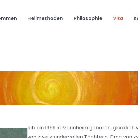
kommen
Heilmethoden
Philosophie
Vita
K
Ich bin 1969 in Mannheim geboren, glücklich 
von zwei wundervollen Töchtern, Oma von z